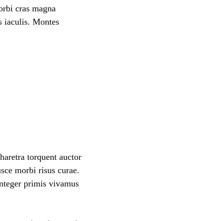
orbi cras magna
 iaculis. Montes
haretra torquent auctor
usce morbi risus curae.
Integer primis vivamus