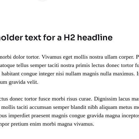
holder text for a H2 headline
orbi dolor tortor. Vivamus eget mollis nostra ullam corper. P
Natoque tellus semper taciti nostra primis lectus donec tortor f
habitant congue integer nisi nullam magnis nulla maximus. 
ium gravida velit.
ctus donec tortor fusce morbi risus curae. Dignissim lacus m
 mollis taciti accumsan semper blandit nibh aliquam metus m
bus imperdiet praesent magnis congue gravida magna inceptos
tempor pretium enim morbi magna vivamus.