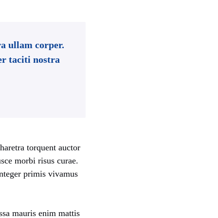
a ullam corper.
r taciti nostra
haretra torquent auctor
usce morbi risus curae.
Integer primis vivamus
assa mauris enim mattis