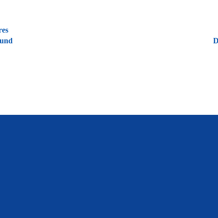
res
ound
D