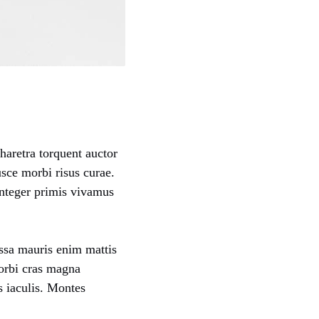
haretra torquent auctor
usce morbi risus curae.
Integer primis vivamus
assa mauris enim mattis
orbi cras magna
 iaculis. Montes