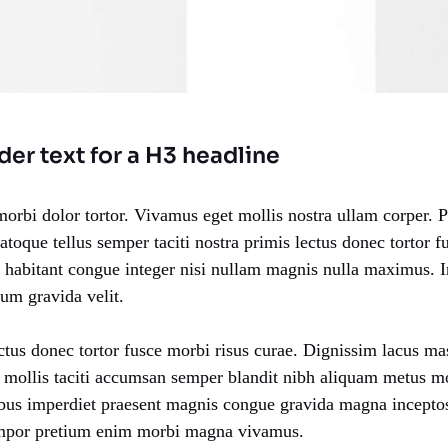
der text for a H3 headline
orbi dolor tortor. Vivamus eget mollis nostra ullam corper. P
Natoque tellus semper taciti nostra primis lectus donec tortor f
habitant congue integer nisi nullam magnis nulla maximus. 
ium gravida velit.
ctus donec tortor fusce morbi risus curae. Dignissim lacus m
 mollis taciti accumsan semper blandit nibh aliquam metus m
bus imperdiet praesent magnis congue gravida magna inceptos
tempor pretium enim morbi magna vivamus.