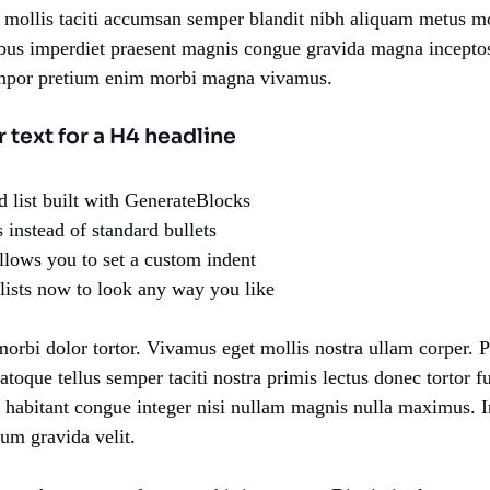
 mollis taciti accumsan semper blandit nibh aliquam metus m
bus imperdiet praesent magnis congue gravida magna inceptos
tempor pretium enim morbi magna vivamus.
r text for a H4 headline
d list built with GenerateBlocks
s instead of standard bullets
llows you to set a custom indent
lists now to look any way you like
orbi dolor tortor. Vivamus eget mollis nostra ullam corper. P
Natoque tellus semper taciti nostra primis lectus donec tortor f
habitant congue integer nisi nullam magnis nulla maximus. 
ium gravida velit.