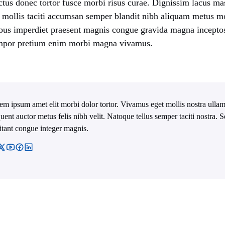
ctus donec tortor fusce morbi risus curae. Dignissim lacus m
 mollis taciti accumsan semper blandit nibh aliquam metus m
bus imperdiet praesent magnis congue gravida magna inceptos
tempor pretium enim morbi magna vivamus.
em ipsum amet elit morbi dolor tortor. Vivamus eget mollis nostra ullam
quent auctor metus felis nibh velit. Natoque tellus semper taciti nostra.
itant congue integer magnis.