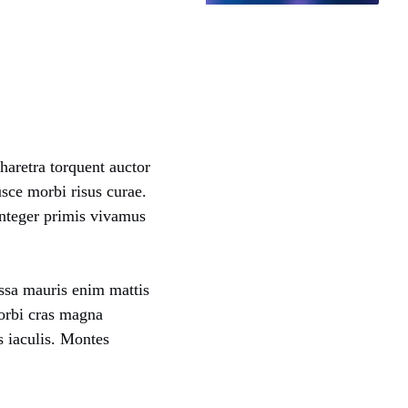
haretra torquent auctor
usce morbi risus curae.
Integer primis vivamus
assa mauris enim mattis
orbi cras magna
 iaculis. Montes