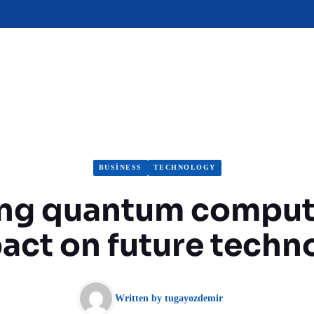
BUSINESS
TECHNOLOGY
ing quantum comput
pact on future techn
Written by
tugayozdemir