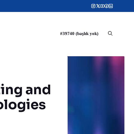
#39740 (başlık yok)
ing and
ologies