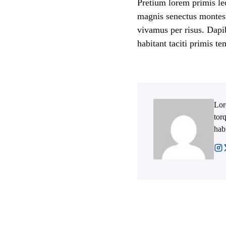
Pretium lorem primis le
magnis senectus montes
vivamus per risus. Dapi
habitant taciti primis 
Lor
tor
hab