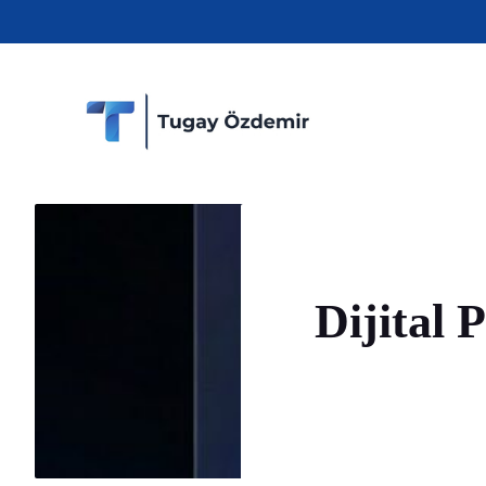
İçeriğe
atla
Dijital 