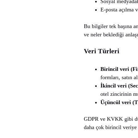
Sosyal medyadak
E-posta açılma ve
Bu bilgiler tek başına a
ve neler beklediği anlaşı
Veri Türleri
Birincil veri (F
formları, satın a
İkincil veri (Se
otel zincirinin m
Üçüncül veri (T
GDPR ve KVKK gibi düzen
daha çok birincil veriye