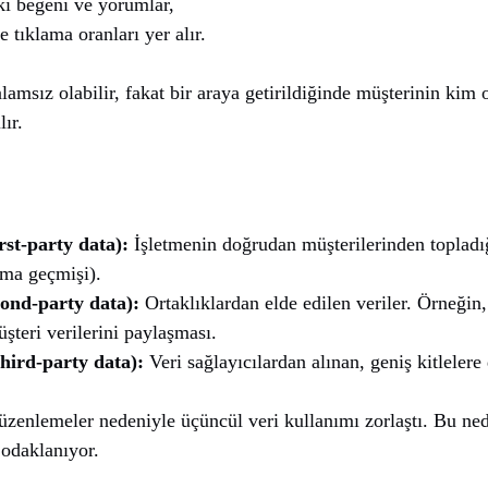
i beğeni ve yorumlar,
 tıklama oranları yer alır.
nlamsız olabilir, fakat bir araya getirildiğinde müşterinin kim 
lır.
irst-party data):
İşletmenin doğrudan müşterilerinden topladığı
lma geçmişi).
cond-party data):
Ortaklıklardan elde edilen veriler. Örneğin, 
üşteri verilerini paylaşması.
hird-party data):
Veri sağlayıcılardan alınan, geniş kitlelere d
lemeler nedeniyle üçüncül veri kullanımı zorlaştı. Bu nede
 odaklanıyor.