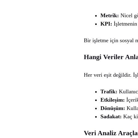
Metrik:
Nicel gö
KPI:
İşletmenin 
Bir işletme için sosyal 
Hangi Veriler Anl
Her veri eşit değildir. 
Trafik:
Kullanıc
Etkileşim:
İçeri
Dönüşüm:
Kulla
Sadakat:
Kaç kiş
Veri Analiz Araçla