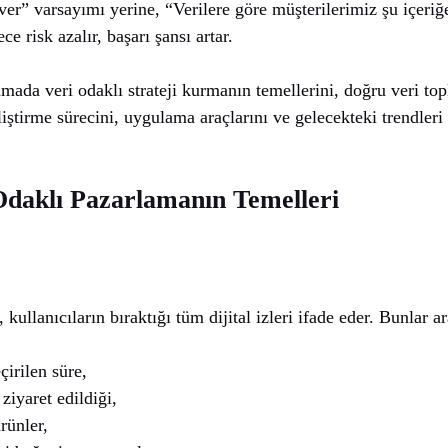
er” varsayımı yerine, “Verilere göre müşterilerimiz şu içeriğ
ce risk azalır, başarı şansı artar.
amada veri odaklı strateji kurmanın temellerini, doğru veri to
eliştirme sürecini, uygulama araçlarını ve gelecekteki trendleri
Odaklı Pazarlamanın Temelleri
 kullanıcıların bıraktığı tüm dijital izleri ifade eder. Bunlar a
çirilen süre,
ziyaret edildiği,
rünler,