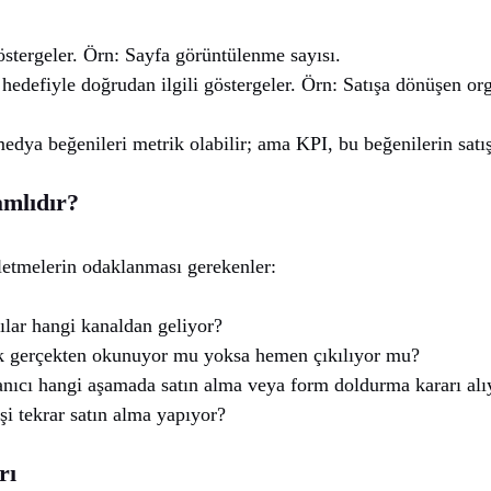
stergeler. Örn: Sayfa görüntülenme sayısı.
hedefiyle doğrudan ilgili göstergeler. Örn: Satışa dönüşen org
medya beğenileri metrik olabilir; ama KPI, bu beğenilerin sat
amlıdır?
İşletmelerin odaklanması gerekenler:
ılar hangi kanaldan geliyor?
k gerçekten okunuyor mu yoksa hemen çıkılıyor mu?
nıcı hangi aşamada satın alma veya form doldurma kararı alı
i tekrar satın alma yapıyor?
rı