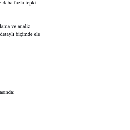
e daha fazla tepki
plama ve analiz
 detaylı biçimde ele
rasında: