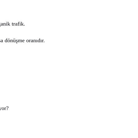
anik trafik.
ışa dönüşme oranıdır.
yor?