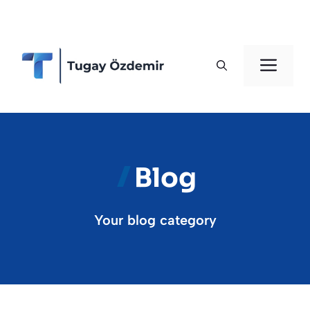
İçeriğe
atla
Men
Blog
Your blog category